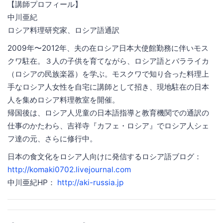
【講師プロフィール】
中川亜紀
ロシア料理研究家、ロシア語通訳
2009年〜2012年、夫の在ロシア日本大使館勤務に伴いモス
クワ駐在。３人の子供を育てながら、ロシア語とバラライカ
（ロシアの民族楽器）を学ぶ。モスクワで知り合った料理上
手なロシア人女性を自宅に講師として招き、現地駐在の日本
人を集めロシア料理教室を開催。
帰国後は、ロシア人児童の日本語指導と教育機関での通訳の
仕事のかたわら、吉祥寺『カフェ・ロシア』でロシア人シェ
フ達の元、さらに修行中。
日本の食文化をロシア人向けに発信するロシア語ブログ：
http://komaki0702.livejournal.com
中川亜紀HP：
http://aki-russia.jp