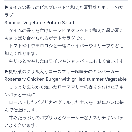
▶︎タイムの香りのビネグレットで和えた夏野菜とポテトのサ
ラダ
Summer Vegetable Potato Salad
タイムの香りを付けレモンビネグレットで和えた暑い夏に
もさっぱり食べられるポテトサラダです。
トマトやトウモロコシと一緒にケイパーやオリーブなども
加えて作ります。
キリっと冷やした白ワインやシャンパンにもよく合います
▶︎夏野菜のグリル入りローズマリー風味チのキンバーガー
Rosemary Chicken Burger with grilled summer Vegetable
しっとり柔らかく焼いたローズマリーの香りを付けたチキ
ンパテと一緒に
ローストしたパプリカやグリルしたナスを一緒にパンに挟
んで仕上げます。
甘みたっぷりのパプリカとジューシーなナスがチキンパテ
とよく合います。