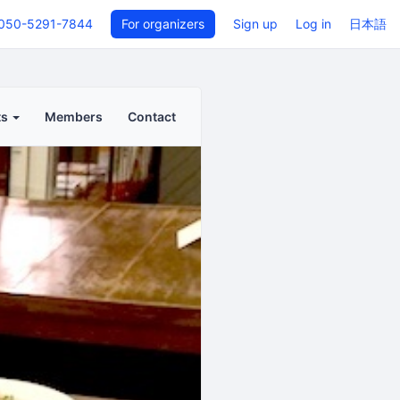
050-5291-7844
For organizers
Sign up
Log in
日本語
ts
Members
Contact