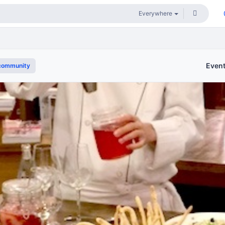
Even
community