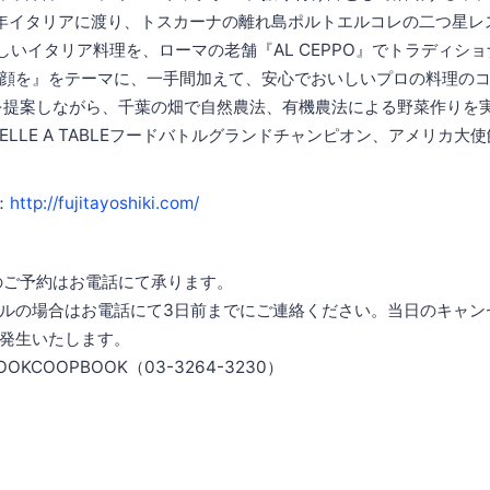
9年イタリアに渡り、トスカーナの離れ島ポルトエルコレの二つ星レス
で新しいイタリア料理を、ローマの老舗『AL CEPPO』でトラディシ
顔を』をテーマに、一手間加えて、安心でおいしいプロの料理の
を提案しながら、千葉の畑で自然農法、有機農法による野菜作りを
LLE A TABLEフードバトルグランドチャンピオン、アメリカ大
m：
http://fujitayoshiki.com/
のご予約はお電話にて承ります。
ルの場合はお電話にて3日前までにご連絡ください。当日のキャン
発生いたします。
KCOOPBOOK（03-3264-3230）