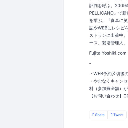
評判を呼ぶ。200
PELLICANO』
を学ぶ。『食卓に笑
誌やWEBにレシピ
ストランに出荷中。E
ース、栽培管理人。
Fujita Yoshiki.co
-
・WEB予約〆切後
・やむなくキャンセ
料（参加費全額）が
【お問い合わせ】COO
Share
Tweet