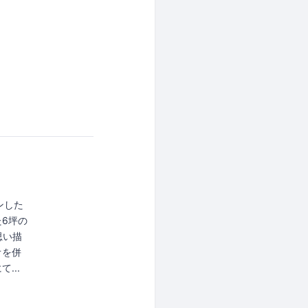
ンした
6坪の
思い描
オを併
...