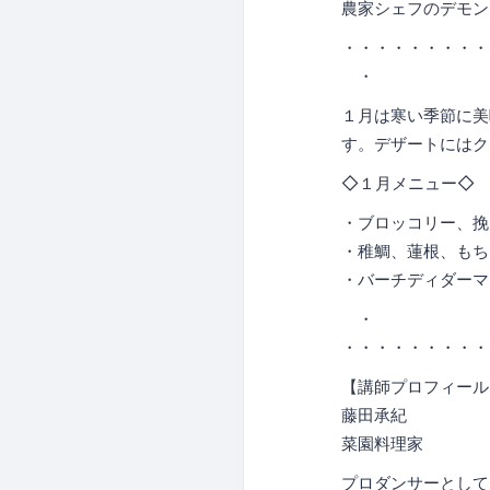
農家シェフのデモン
・・・・・・・・・
・ 
１月は寒い季節に美
す。デザートにはク
◇１月メニュー◇
・ブロッコリー、挽
・稚鯛、蓮根、も
・バーチディダーマ
・ 
・・・・・・・・・
【講師プロフィール
藤田承紀
菜園料理家
プロダンサーとして