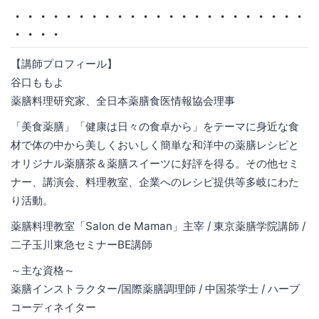
・・・・・・・・・・・・・・・・・・・・・・・
・・・・
【講師プロフィール】
谷口ももよ
薬膳料理研究家、全日本薬膳食医情報協会理事
「美食薬膳」「健康は日々の食卓から」をテーマに身近な食
材で体の中から美しくおいしく簡単な和洋中の薬膳レシピと
オリジナル薬膳茶＆薬膳スイーツに好評を得る。その他セミ
ナー、講演会、料理教室、企業へのレシピ提供等多岐にわた
り活動。
薬膳料理教室「Salon de Maman」主宰 / 東京薬膳学院講師 /
二子玉川東急セミナーBE講師
～主な資格～
薬膳インストラクター/国際薬膳調理師 / 中国茶学士 / ハーブ
コーディネイター