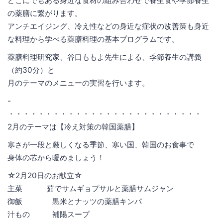
どこにでもある身近な食材の組み合わせで養生食や季節養生
の薬膳に繋がります。
アンチエイジング、冷え性などの身近な症状の改善策も身近
な料理から学べる薬膳料理の基本プログラムです。
薬膳料理研究家、谷口ももよ先生による、季節養生の講義
（約30分）と
月のテーマのメニューの実習を行います。
-
・・・・・・・・・・・・・・・・・・・・・・・・・・
2月のテーマは【冷え対策の韓国薬膳】
寒さが一段と厳しくなる季節、寒い国、韓国のお食事で
身体の芯から暖めましょう！
☆2月20日のお献立☆
主菜 茹でサムギョプサルと薬膳サムジャン
御飯 黒米とナッツの薬膳キンパ
汁もの 補陽スープ